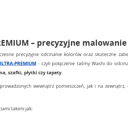
MIUM – precyzyjne malowanie i
czesne precyzyjne odcinanie kolorów oraz skuteczne zab
ULTRA-PREMIUM
- czyli połączenie taśmy Washi do odcina
a, szafki, płytki czy tapety
.
rowadzonych wewnątrz pomieszczeń, jak i na zewnątrz, um
ami takimi jak: