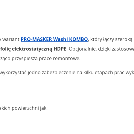
y wariant
PRO-MASKER Washi KOMBO
, który łączy szerok
folię elektrostatyczną HDPE
. Opcjonalnie, dzięki zastos
ząco przyspiesza prace remontowe.
orzystać jedno zabezpieczenie na kilku etapach prac wyko
kich powierzchni jak: