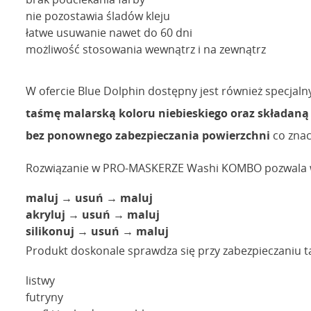
nie pozostawia śladów kleju
łatwe usuwanie nawet do 60 dni
możliwość stosowania wewnątrz i na zewnątrz
W ofercie Blue Dolphin dostępny jest również specjaln
taśmę malarską koloru niebieskiego oraz składaną 
bez ponownego zabezpieczania powierzchni
co znac
Rozwiązanie w PRO-MASKERZE Washi KOMBO pozwala wyk
maluj → usuń → maluj
akryluj → usuń → maluj
silikonuj → usuń → maluj
Produkt doskonale sprawdza się przy zabezpieczaniu ta
listwy
futryny