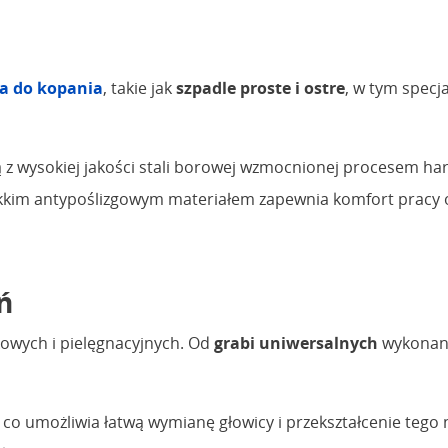
a do kopania
, takie jak
szpadle proste i ostre
, w tym specj
 z wysokiej jakości stali borowej wzmocnionej procesem hart
kkim antypoślizgowym materiałem zapewnia komfort pracy or
ń
owych i pielęgnacyjnych. Od
grabi uniwersalnych
wykonan
o umożliwia łatwą wymianę głowicy i przekształcenie tego n