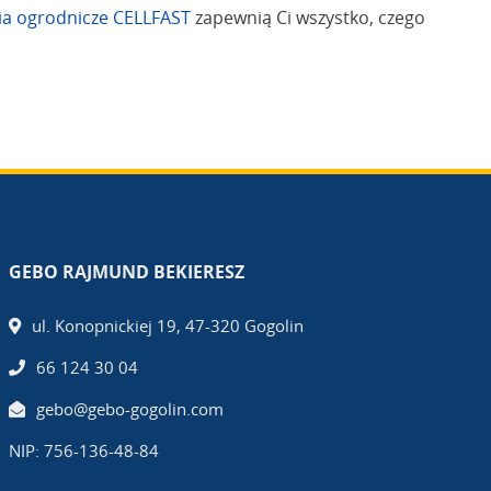
ia ogrodnicze CELLFAST
zapewnią Ci wszystko, czego
GEBO RAJMUND BEKIERESZ
ul. Konopnickiej 19, 47-320 Gogolin
66 124 30 04
gebo@gebo-gogolin.com
NIP: 756-136-48-84