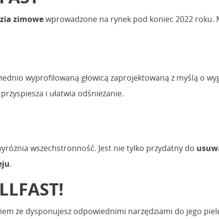
zia zimowe
wprowadzone na rynek pod koniec 2022 roku. Mi
iednio wyprofilowaną głowicą zaprojektowaną z myślą o wy
przyspiesza i ułatwia odśnieżanie.
wyróżnia wszechstronność. Jest nie tylko przydatny do
usuwa
eju
.
LLFAST!
m że dysponujesz odpowiednimi narzędziami do jego pielęg