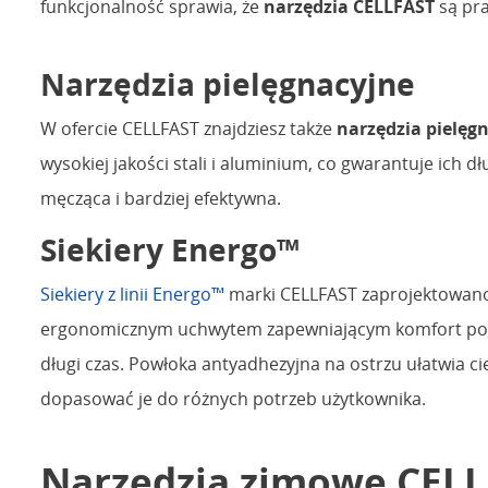
funkcjonalność sprawia, że
narzędzia CELLFAST
są pra
Narzędzia pielęgnacyjne
W ofercie CELLFAST znajdziesz także
narzędzia pielęg
wysokiej jakości stali i aluminium, co gwarantuje ich d
męcząca i bardziej efektywna.
Siekiery Energo™
Siekiery z linii Energo™
marki CELLFAST zaprojektowano 
ergonomicznym uchwytem zapewniającym komfort podcza
długi czas. Powłoka antyadhezyjna na ostrzu ułatwia c
dopasować je do różnych potrzeb użytkownika.
Narzędzia zimowe CEL