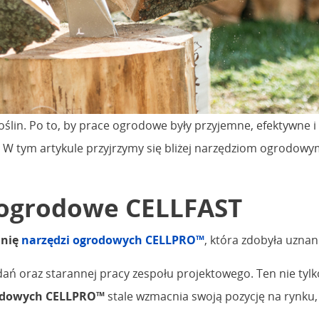
oślin. Po to, by prace ogrodowe były przyjemne, efektywne i 
 W tym artykule przyjrzymy się bliżej narzędziom ogrodowym
 ogrodowe CELLFAST
inię
narzędzi ogrodowych CELLPRO™
, która zdobyła uzna
badań oraz starannej pracy zespołu projektowego. Ten nie tyl
rodowych CELLPRO™
stale wzmacnia swoją pozycję na rynku, 