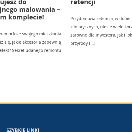
ujesz do
retencji
jnego malowania –
ym komplecie!
Przydomowa retencja, w dobie
klimatycznych, niesie wiele korz
etamorfozę swojego mieszkania
zarówno dla inwestora, jak i lo
sz się, jakie akcesoria zapewnią
przyrody [...]
 efekt? Sekret udanego remontu
SZYBKIE LINKI