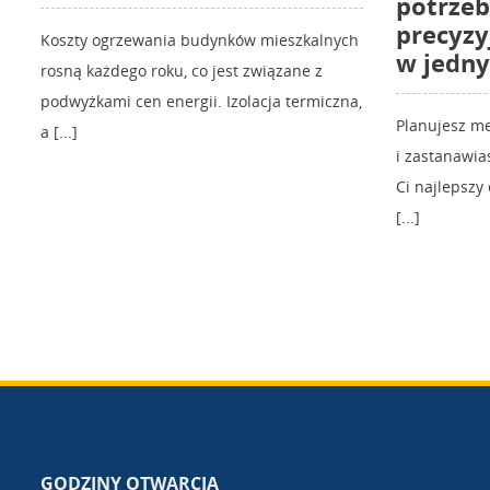
potrzeb
precyzy
Koszty ogrzewania budynków mieszkalnych
w jedn
rosną każdego roku, co jest związane z
podwyżkami cen energii. Izolacja termiczna,
Planujesz m
a [...]
i zastanawia
Ci najlepszy
[...]
GODZINY OTWARCIA