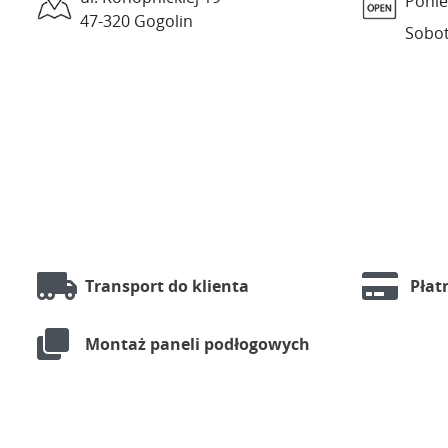
Ponie
47-320 Gogolin
Sobot
Transport do klienta
Płat
Montaż paneli podłogowych