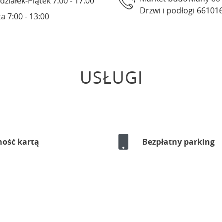
działek-Piątek 7:00 - 17:00
Drzwi i podłogi 66101
a 7:00 - 13:00
USŁUGI
ność kartą
Bezpłatny parking