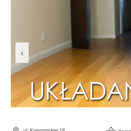
‹
ul. Konopnickiej 19